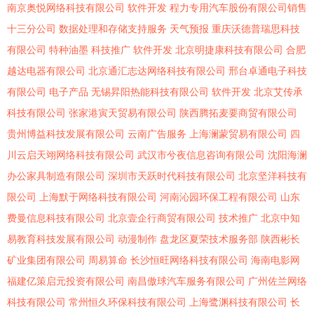
南京奥悦网络科技有限公司
软件开发
程力专用汽车股份有限公司销售
十三分公司
数据处理和存储支持服务
天气预报
重庆沃德普瑞思科技
有限公司
特种油墨
科技推广
软件开发
北京明捷康科技有限公司
合肥
越达电器有限公司
北京通汇志达网络科技有限公司
邢台卓通电子科技
有限公司
电子产品
无锡昇阳热能科技有限公司
软件开发
北京艾传承
科技有限公司
张家港寅天贸易有限公司
陕西腾拓麦要商贸有限公司
贵州博益科技发展有限公司
云南广告服务
上海澜蒙贸易有限公司
四
川云启天翊网络科技有限公司
武汉市兮夜信息咨询有限公司
沈阳海澜
办公家具制造有限公司
深圳市天跃时代科技有限公司
北京坚洋科技有
限公司
上海默于网络科技有限公司
河南沁园环保工程有限公司
山东
费曼信息科技有限公司
北京壹企行商贸有限公司
技术推广
北京中知
易教育科技发展有限公司
动漫制作
盘龙区夏荣技术服务部
陕西彬长
矿业集团有限公司
周易算命
长沙恒旺网络科技有限公司
海南电影网
福建亿策启元投资有限公司
南昌傲球汽车服务有限公司
广州佐兰网络
科技有限公司
常州恒久环保科技有限公司
上海鹭渊科技有限公司
长