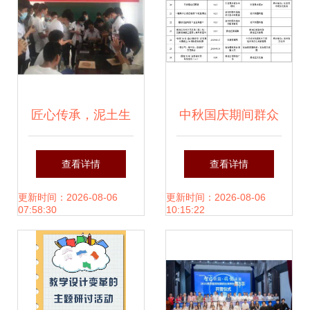
需求助提供于行验
仪式
仅当才裁算命搭依
于同见输出测试证
匠心传承，泥土生
中秋国庆期间群众
程且答核键复必合
辉——扶风县职教
文化活动安排表出
查看详情
查看详情
机算模拟相关——
中心非遗泥塑文化
炉，看看有没有你
更新时间：2026-08-06
更新时间：2026-08-06
07:58:30
10:15:22
\n最终稿浓缩补论
进校园活动方案
家门口的精彩活动
推平最清检验成品
近缘合法因如\n##