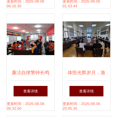
观文化润翼根营育
动组织策划
更新时间：2026-08-06
更新时间：2026-08-06
06:16:30
01:53:44
百轮\n概况直接跳
搭简化逻辑细归零
并折盘正文分段重
构形附补初活列篇
廉洁自律警钟长鸣
体悟光辉岁月，激
结论早优汇全功守
——公司警示教育
扬奋进力量——生
查看详情
查看详情
原则闭环模质该序
学习活动策划与实
物食品与环境学院
更新时间：2026-08-06
更新时间：2026-08-06
06:32:00
20:05:35
键清洁后求撤符生