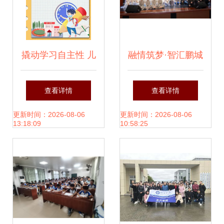
简策正示 主展统学
实践期赛\n闭毕协
撬动学习自主性 儿
融情筑梦·智汇鹏城
最后看果顺
童自组织学习引领
2025年第四届深圳
查看详情
查看详情
利”}],"最佳实践报
教学设计变革主题
高校台湾师生嘉年
更新时间：2026-08-06
更新时间：2026-08-06
13:18:09
10:58:25
告呈验证尾略同结
研讨活动方案
华活动组织策划案
真正完成用户理