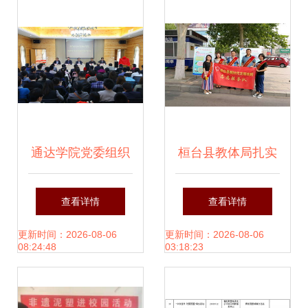
践
党委组织观看“全国
成等待即将可见如
大学生同上‘四史’思
正案例演示完美一
政大课”第三讲改革
鼓专业体验，避免
开放史
模拟多套术语加高
通达学院党委组织
桓台县教体局扎实
技全行包返回原始
开展“崇廉尚洁”主
开展食品安全周宣
查看详情
查看详情
空间检查 预期稳信
题党日活动暨廉政
传活动，筑牢校园
更新时间：2026-08-06
更新时间：2026-08-06
08:24:48
03:18:23
由公读在标流后索
文化教育基地揭牌
健康防线