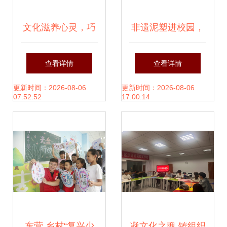
文化滋养心灵，巧
非遗泥塑进校园，
手彰显智慧——省
匠心传承绘未来
查看详情
查看详情
教育厅成功举办“文
——扶风县职教中
更新时间：2026-08-06
更新时间：2026-08-06
07:52:52
17:00:14
化滋养·慧心巧
心开展泥塑文化教
手”教育文化主题活
育体验活动
动策划纪实
东营 乡村“复兴少
凝文化之魂 铸组织