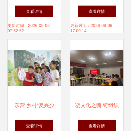
手彰显智慧——省
匠心传承绘未来
查看详情
查看详情
教育厅成功举办“文
——扶风县职教中
更新时间：2026-08-06
更新时间：2026-08-06
07:52:52
17:00:14
化滋养·慧心巧
心开展泥塑文化教
手”教育文化主题活
育体验活动
动策划纪实
东营 乡村“复兴少
凝文化之魂 铸组织
年宫”，架起孩
之力——武汉武昌
查看详情
查看详情