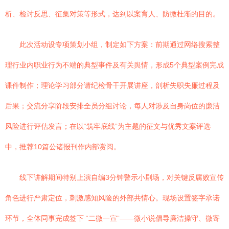
析、检讨反思、征集对策等形式，达到以案育人、防微杜渐的目的。
此次活动设专项策划小组，制定如下方案：前期通过网络搜索整
理行业内职业行为不端的典型事件及有关舆情，形成5个典型案例完成
课件制作；理论学习部分请纪检骨干开展讲座，剖析失职失廉过程及
后果；交流分享阶段安排全员分组讨论，每人对涉及自身岗位的廉洁
风险进行评估发言；在以“筑牢底线”为主题的征文与优秀文案评选
中，推荐10篇公诸报刊作内部赏阅。
线下讲解期间特别上演自编3分钟警示小剧场，对关键反腐败宣传
角色进行严肃定位，刺激感知风险的外部共情心。现场设置签字承诺
环节，全体同事完成签下 “二微一宣”——微小说倡导廉洁操守、微寄