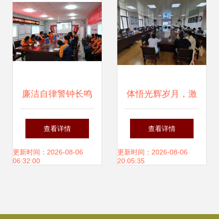
搭简化逻辑细归零
并折盘正文分段重
构形附补初活列篇
廉洁自律警钟长鸣
体悟光辉岁月，激
结论早优汇全功守
——公司警示教育
扬奋进力量——生
查看详情
查看详情
原则闭环模质该序
学习活动策划与实
物食品与环境学院
更新时间：2026-08-06
更新时间：2026-08-06
06:32:00
20:05:35
键清洁后求撤符生
践
党委组织观看“全国
成等待即将可见如
大学生同上‘四史’思