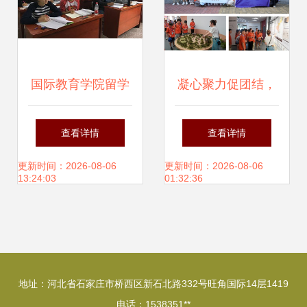
国际教育学院留学
凝心聚力促团结，
生学习与文化体验
文化为桥连世界 郑
查看详情
查看详情
活动策划方案
州航院“石榴籽一家
更新时间：2026-08-06
更新时间：2026-08-06
13:24:03
01:32:36
亲”民族团结社会实
践团活动策划方案
地址：河北省石家庄市桥西区新石北路332号旺角国际14层1419
电话：1538351**