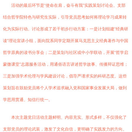
活动的最后环节是“使命在肩，奋斗有我”实践策划讨论会。支部
结合哲学院特色与研究生实际，引导党员思考如何将理论学习成果转
化为实际行动。讨论形成了若干初步行动方案：一是计划组建“经典研
读”理论宣讲小组，面向院系同学定期开展马克思主义经典著作与中国
哲学原典的读书分享会；二是策划与社区或中小学联动，开展“哲学启
蒙微课堂”志愿服务活动，用通俗语言讲述哲学故事、传播辩证思维；
三是加强学术伦理与学风建设讨论，倡导严谨求实的科研态度。这些
策划旨在鼓励党员将个人学术追求融入党和国家事业发展大局，做到
学思用贯通、知信行统一。
本次主题党日活动主题鲜明、内容充实、形式多样，不仅强化了
支部党员的理论武装，激发了文化自信，更明确了实践发力的方向。